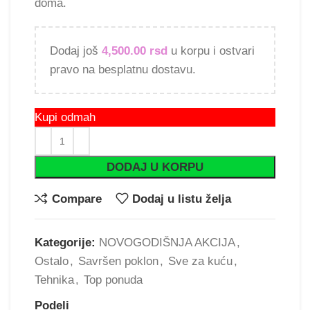
doma.
Dodaj još
4,500.00
rsd
u korpu i ostvari
pravo na besplatnu dostavu.
Kupi odmah
DODAJ U KORPU
Compare
Dodaj u listu želja
Kategorije:
NOVOGODIŠNJA AKCIJA
,
Ostalo
,
Savršen poklon
,
Sve za kuću
,
Tehnika
,
Top ponuda
Podeli