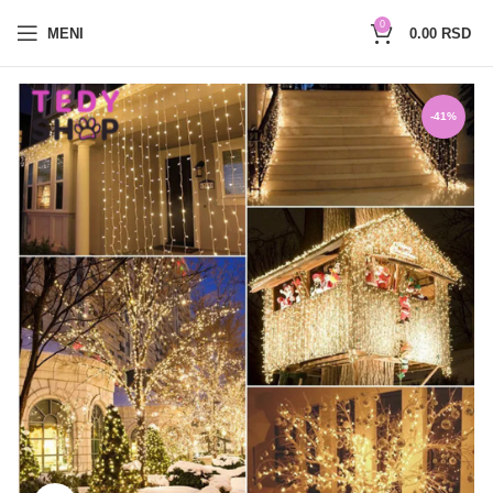
0654527017
0
MENI
0.00
RSD
-41%