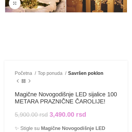
Klikni i uvećaj
Početna
Top ponuda
Savršen poklon
Magične Novogodišnje LED sijalice 100
METARA PRAZNIČNE ČAROLIJE!
3,490.00
rsd
5,900.00
rsd
✨ Stigle su
Magične Novogodišnje LED