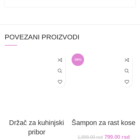
POVEZANI PROIZVODI
-58%
Držač za kuhinjski
Šampon za rast kose
pribor
799.00
rsd
1,899.00
rsd