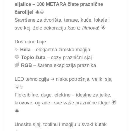
sijalice – 100 METARA čiste praznične
čarolije!
🎄❄️
Savršene za dvorišta, terase, kuće, lokale i
sve koji žele dekoraciju
kao iz filmova
! 🌟
Dostupne boje:
✨
Bela
– elegantna zimska magija
💛
Toplo žuta
– cozy praznični sjaj
🌈
RGB
– šarena eksplozija praznika
LED tehnologija ➜ niska potrošnja, veliki sjaj
💡✨
Fleksibilne, duge, efektne – idealne za jelke,
krovove, ograde i sve vaše praznične ideje! 🎁
🎄
Unesite sjaj, toplinu i magiju u svaki kutak