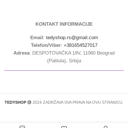
KONTAKT INFORMACIJE
Email
:
tedyshop.rs@gmail.com
Telefon/Viber
:
+381654527017
Adresa
: DESPOTOVAČKA 19V, 11060 Beograd
(Palilula), Srbija
TEDYSHOP
2024 ZADRŽAVA SVA PRAVA NA OVU STRANICU.
Magične
Novogodišnje
5,900.00
rsd
LED sijalice