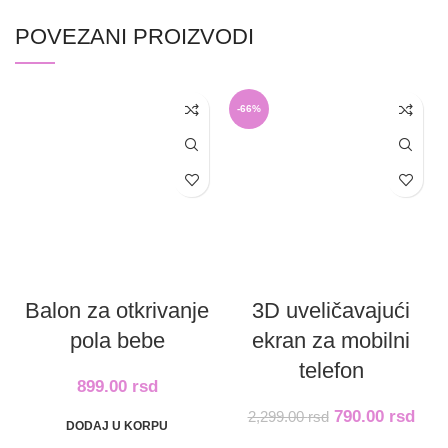
POVEZANI PROIZVODI
-66%
Balon za otkrivanje
3D uveličavajući
pola bebe
ekran za mobilni
telefon
899.00
rsd
790.00
rsd
2,299.00
rsd
DODAJ U KORPU