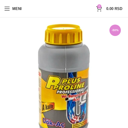
0654527017
0
MENI
0.00
RSD
-50%