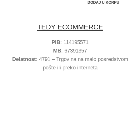
DODAJ U KORPU
TEDY ECOMMERCE
PIB
: 114195571
MB
: 67391357
Delatnost
: 4791 – Trgovina na malo posredstvom
pošte ili preko interneta