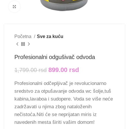
Klikni i uvećaj
Početna
Sve za kuću
Profesionalni odgušivač odvoda
899.00
rsd
1,799.00
rsd
Profesionalni odčepljivač je revolucionarno
sredstvo za otpušavanje odvoda wc šolje,tuš
kabina,lavaboa i sudopere. Voda se više neće
zadržavati u njima zbog nataloženih
nečistoća.Niti će se neprijatan miris iz
navedenih mesta širiti vašim domom!