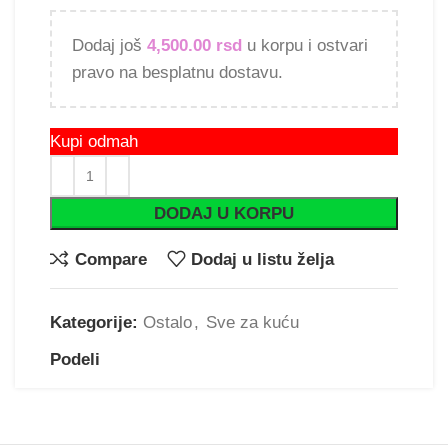
Dodaj još
4,500.00
rsd
u korpu i ostvari
pravo na besplatnu dostavu.
Kupi odmah
DODAJ U KORPU
Compare
Dodaj u listu želja
Kategorije:
Ostalo
,
Sve za kuću
Podeli