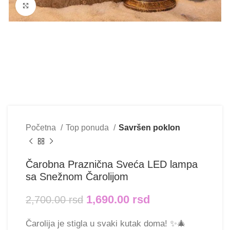
Klikni i uvećaj
Početna
Top ponuda
Savršen poklon
Čarobna Praznična Sveća LED lampa
sa Snežnom Čarolijom
1,690.00
rsd
2,700.00
rsd
Čarolija je stigla u svaki kutak doma! ✨🎄