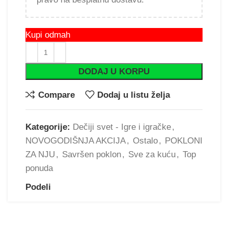
Kupi odmah
DODAJ U KORPU
Compare
Dodaj u listu želja
Kategorije:
Dečiji svet - Igre i igračke
,
NOVOGODIŠNJA AKCIJA
,
Ostalo
,
POKLONI
ZA NJU
,
Savršen poklon
,
Sve za kuću
,
Top
ponuda
Podeli