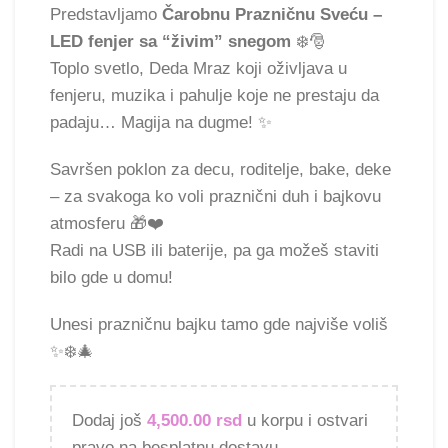
Predstavljamo
Čarobnu Prazničnu Sveću –
LED fenjer sa “živim” snegom
❄️🎅
Toplo svetlo, Deda Mraz koji oživljava u
fenjeru, muzika i pahulje koje ne prestaju da
padaju… Magija na dugme! ✨
Savršen poklon za decu, roditelje, bake, deke
– za svakoga ko voli praznični duh i bajkovu
atmosferu 🎁❤️
Radi na USB ili baterije, pa ga možeš staviti
bilo gde u domu!
Unesi prazničnu bajku tamo gde najviše voliš
✨❄️🎄
Dodaj još
4,500.00
rsd
u korpu i ostvari
pravo na besplatnu dostavu.