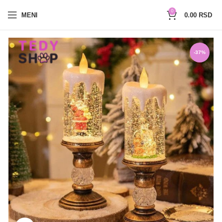
0654527017
0
MENI
0.00
RSD
-37%