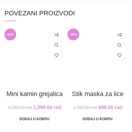
POVEZANI PROIZVODI
-60%
-46%
Mini kamin grejalica
Stik maska za lice
1,899.00
rsd
699.00
rsd
4,799.00
rsd
1,299.00
rsd
DODAJ U KORPU
DODAJ U KORPU