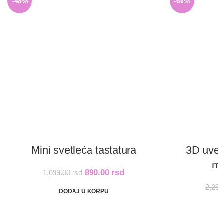
-48%
-66%
Mini svetleća tastatura
3D uve
m
890.00
rsd
1,699.00
rsd
2,2
DODAJ U KORPU