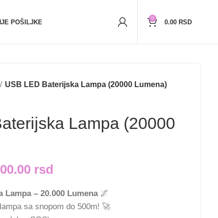
r)
5,000+
zadovoljnih kupaca
0
JE POŠILJKE
0.00
RSD
USB LED Baterijska Lampa (20000 Lumena)
terijska Lampa (20000
800.00
rsd
a Lampa – 20.000 Lumena
🌌
a lampa sa snopom do 500m! 🚀