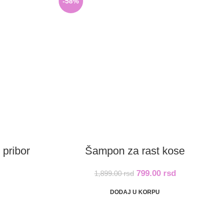
-58%
 pribor
Šampon za rast kose
799.00
rsd
1,899.00
rsd
DODAJ U KORPU