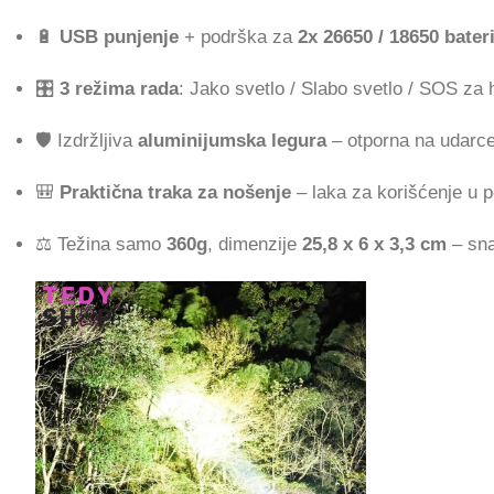
🔋
USB punjenje
+ podrška za
2x 26650 / 18650 bateri
🎛️
3 režima rada
: Jako svetlo / Slabo svetlo / SOS za h
🛡️ Izdržljiva
aluminijumska legura
– otporna na udarce
🎒
Praktična traka za nošenje
– laka za korišćenje u p
⚖️ Težina samo
360g
, dimenzije
25,8 x 6 x 3,3 cm
– sna