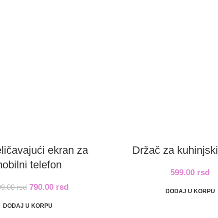
ličavajući ekran za
Držač za kuhinjski
obilni telefon
599.00
rsd
790.00
rsd
99.00
rsd
DODAJ U KORPU
DODAJ U KORPU