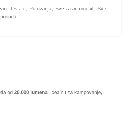
vari
,
Ostalo
,
Putovanja
,
Sve za automobil
,
Sve
 ponuda
etla od
20.000 lumena
, idealnu za kampovanje,