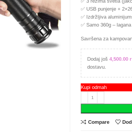
✅ 3 režima svetla (jak
✅ USB punjenje + 2×26
✅ Izdržljiva aluminijum
✅ Samo 360g – lagana i
Savršena za kampovanje
Dodaj još
4,500.00
dostavu.
Kupi odmah
Compare
Doda