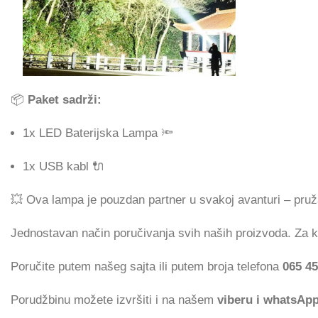
📦
Paket sadrži:
1x LED Baterijska Lampa 🔦
1x USB kabl 🔌
💥 Ova lampa je pouzdan partner u svakoj avanturi – pruža 
Jednostavan način poručivanja svih naših proizvoda. Za
Poručite putem našeg sajta ili putem broja telefona
065 45
Porudžbinu možete izvršiti i na našem
viberu i whatsAp