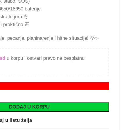
o, slabo, SOS)
650/18650 baterije
ska legura 💪
 praktična 🎒
, pecanje, planinarenje i hitne situacije! 💡✨
rsd
u korpu i ostvari pravo na besplatnu
DODAJ U KORPU
j u listu želja