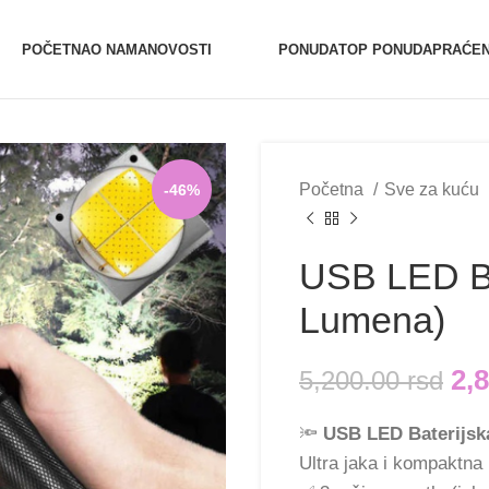
0654527017
0654527017 (Vibe
POČETNA
O NAMA
NOVOSTI
PONUDA
TOP PONUDA
PRAĆEN
Početna
Sve za kuću
-46%
USB LED Ba
Lumena)
2,
5,200.00
rsd
🔦
USB LED Baterijsk
Ultra jaka i kompaktn