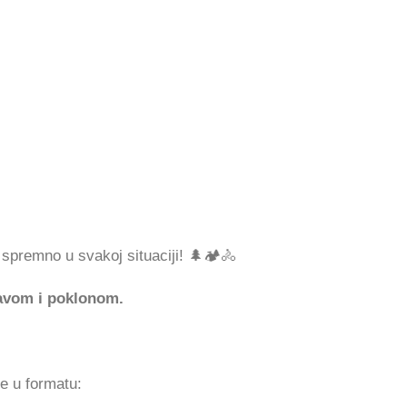
spremno u svakoj situaciji! 🌲🏕️🚴
avom i poklonom.
ke u formatu: