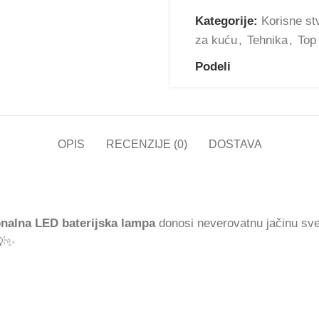
Kategorije:
Korisne st
za kuću
,
Tehnika
,
Top
Podeli
OPIS
RECENZIJE (0)
DOSTAVA
onalna LED baterijska lampa
donosi neverovatnu jačinu sv
 💡✨