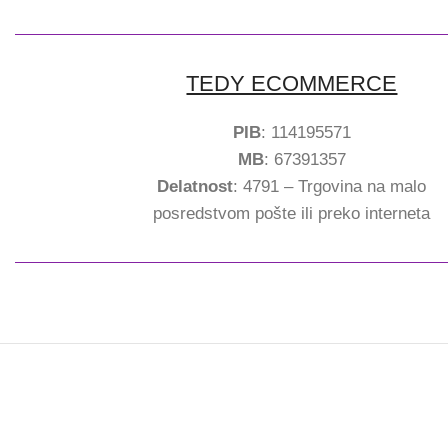
TEDY ECOMMERCE
PIB
: 114195571
MB
: 67391357
Delatnost
: 4791 – Trgovina na malo
posredstvom pošte ili preko interneta