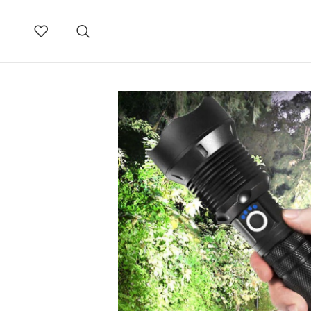
Brza
dostava na teritoriji Srbije