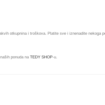
vih otkupnina i troškova. Platite sve i iznenadite nekoga 
š naših ponuda na
TEDY SHOP
-u.