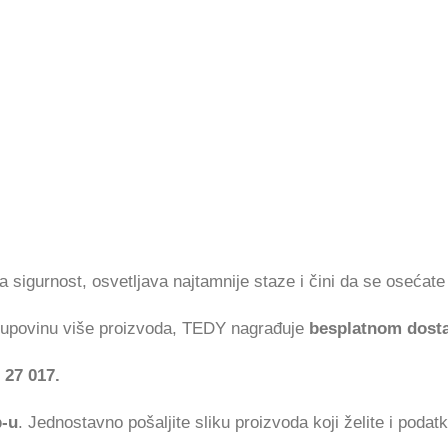
sigurnost, osvetljava najtamnije staze i čini da se osećate 
 kupovinu više proizvoda, TEDY nagrađuje
besplatnom dost
 27 017.
p-u
. Jednostavno pošaljite sliku proizvoda koji želite i podat