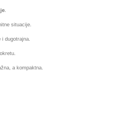
je
.
itne situacije.
 i dugotrajna.
okretu.
žna, a kompaktna.