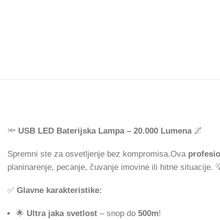
🔦
USB LED Baterijska Lampa – 20.000 Lumena
🌌
Spremni ste za osvetljenje bez kompromisa.Ova
profesi
planinarenje, pecanje, čuvanje imovine ili hitne situacije.
✅
Glavne karakteristike:
🌟
Ultra jaka svetlost
– snop do
500m
!