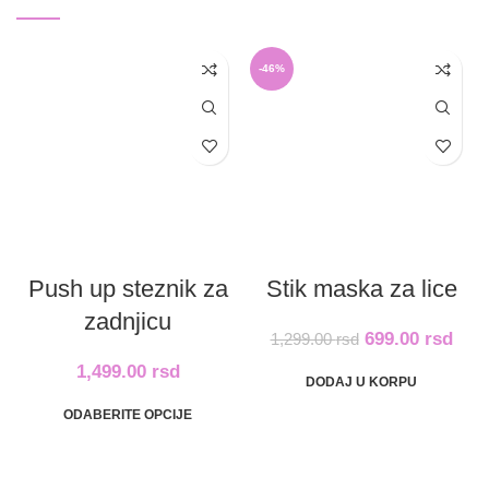
-46%
Push up steznik za
Stik maska za lice
zadnjicu
699.00
rsd
1,299.00
rsd
1,499.00
rsd
DODAJ U KORPU
ODABERITE OPCIJE