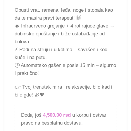
Opusti vrat, ramena, leđa, noge i stopala kao
da te masira pravi terapeut! 🙌
🔥 Infracrveno grejanje + 4 rotirajuće glave →
dubinsko opuštanje i brže oslobađanje od
bolova.
⚡ Radi na struju i u kolima – savršen i kod
kuće i na putu.
🕒 Automatsko gašenje posle 15 min – sigurno
i praktično!
👉 Tvoj trenutak mira i relaksacije, bilo kad i
bilo gde! 🌿💖
Dodaj još
4,500.00
rsd
u korpu i ostvari
pravo na besplatnu dostavu.