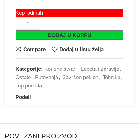
Kupi odmah
DODAJ U KORPU
Compare
Dodaj u listu želja
Kategorije:
Korisne stvari
,
Lepota i zdravlje
,
Ostalo
,
Putovanja
,
Savršen poklon
,
Tehnika
,
Top ponuda
Podeli
POVEZANI PROIZVODI