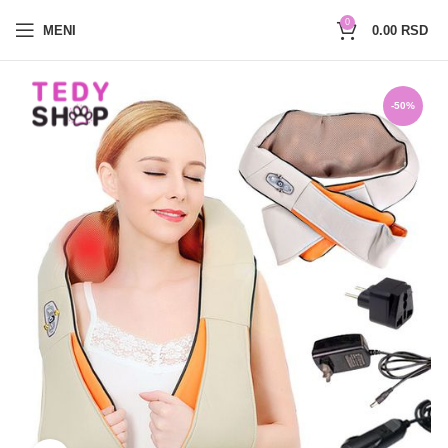
0654527017
0
MENI
0.00
RSD
-50%