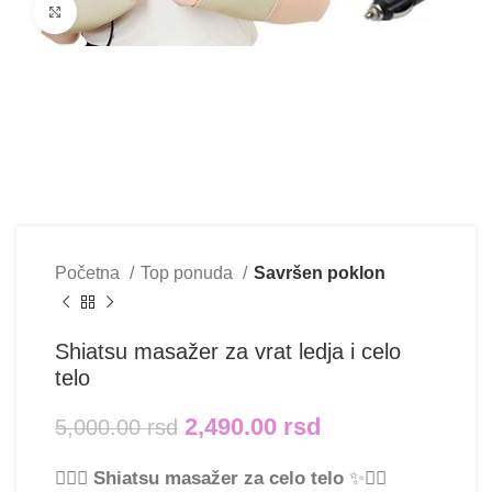
Klikni i uvećaj
Početna
Top ponuda
Savršen poklon
Shiatsu masažer za vrat ledja i celo
telo
2,490.00
rsd
5,000.00
rsd
💆‍♀️✨
Shiatsu masažer za celo telo
✨💆‍♂️