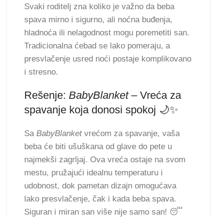
Svaki roditelj zna koliko je važno da beba
spava mirno i sigurno, ali noćna buđenja,
hladnoća ili nelagodnost mogu poremetiti san.
Tradicionalna ćebad se lako pomeraju, a
presvlačenje usred noći postaje komplikovano
i stresno.
Rešenje:
BabyBlanket
– Vreća za
spavanje koja donosi spokoj 🌙✨
Sa
BabyBlanket
vrećom za spavanje, vaša
beba će biti ušuškana od glave do pete u
najmekši zagrljaj. Ova vreća ostaje na svom
mestu, pružajući idealnu temperaturu i
udobnost, dok pametan dizajn omogućava
lako presvlačenje, čak i kada beba spava.
Siguran i miran san više nije samo san! 😴