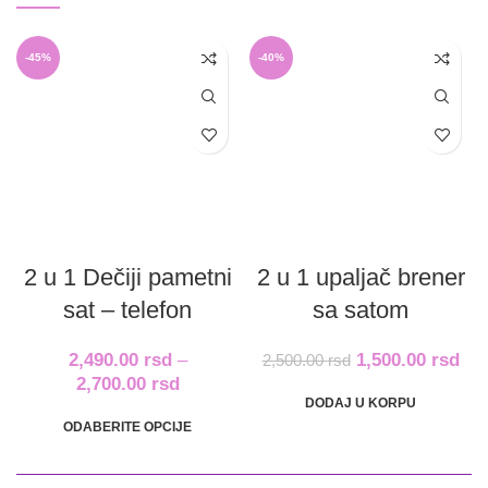
-45%
-40%
2 u 1 Dečiji pametni
2 u 1 upaljač brener
sat – telefon
sa satom
2,490.00
rsd
–
1,500.00
rsd
2,500.00
rsd
2,700.00
rsd
DODAJ U KORPU
ODABERITE OPCIJE