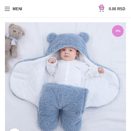
0654527017
0
MENI
0.00
RSD
-9%