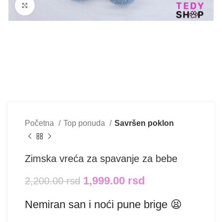
Klikni i uvećaj
Početna
Top ponuda
Savršen poklon
Zimska vreća za spavanje za bebe
1,999.00
rsd
2,200.00
rsd
Nemiran san i noći pune brige 😫