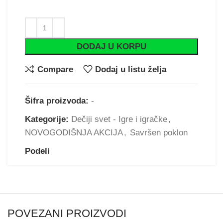
DODAJ U KORPU
Compare
Dodaj u listu želja
Šifra proizvoda:
-
Kategorije:
Dečiji svet - Igre i igračke
,
NOVOGODIŠNJA AKCIJA
,
Savršen poklon
Podeli
POVEZANI PROIZVODI