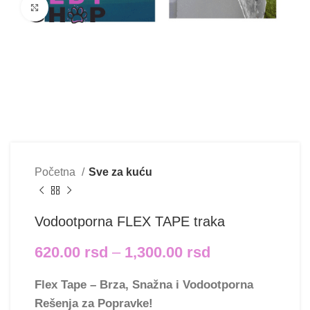
Klikni i uvećaj
Početna
Sve za kuću
Vodootporna FLEX TAPE traka
620.00
rsd
–
1,300.00
rsd
Flex Tape – Brza, Snažna i Vodootporna
Rešenja za Popravke!