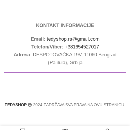
KONTAKT INFORMACIJE
Email
:
tedyshop.rs@gmail.com
Telefon/Viber
:
+381654527017
Adresa
: DESPOTOVAČKA 19V, 11060 Beograd
(Palilula), Srbija
TEDYSHOP
2024 ZADRŽAVA SVA PRAVA NA OVU STRANICU.
Vodootporna
ODABERI
620.00
rsd
–