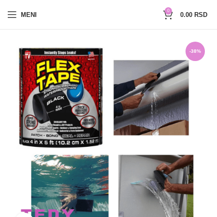
0654527017
0
MENI
0.00
RSD
-38%