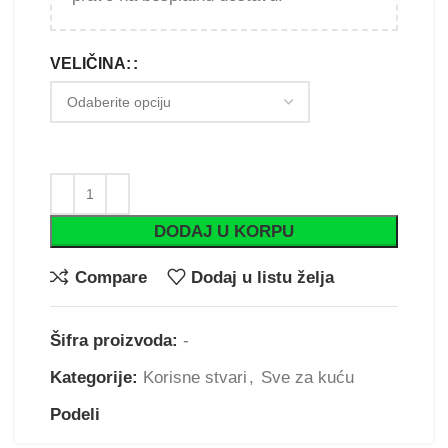
VELIČINA:
DODAJ U KORPU
Compare
Dodaj u listu želja
Šifra proizvoda:
-
Kategorije:
Korisne stvari
,
Sve za kuću
Podeli