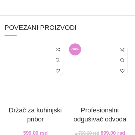
POVEZANI PROIZVODI
-50%
Držač za kuhinjski
Profesionalni
pribor
odgušivač odvoda
599.00
rsd
899.00
rsd
1,799.00
rsd