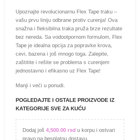
Upoznajte revolucionarnu Flex Tape traku –
vašu prvu liniju odbrane protiv curenja! Ova
snažna i fleksibilna traka pruža brze rezultate
bez nereda. Sa vodootpornom formulom, Flex
Tape je idealna opcija za popravke krova,
cevi, bazena i još mnogo toga. Zalepite,
zaštitite i rešite se problema s curenjem
jednostavno i efikasno uz Flex Tape!
Manji i veći u ponudi.
POGLEDAJTE I OSTALE PROIZVODE IZ
KATEGORIJE SVE ZA KUĆU
Dodaj još
4,500.00
rsd
u korpu i ostvari
pravo na besplatnu dostavu.