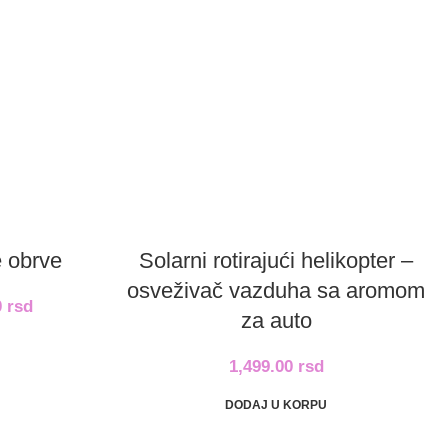
 obrve
Solarni rotirajući helikopter –
osveživač vazduha sa aromom
0
rsd
za auto
1,499.00
rsd
DODAJ U KORPU