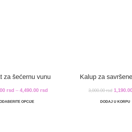
t za šećernu vunu
Kalup za savršene
.00
rsd
–
4,490.00
rsd
1,190.0
3,000.00
rsd
ODABERITE OPCIJE
DODAJ U KORPU