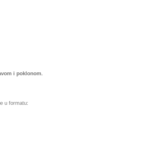
avom i poklonom.
ke u formatu: