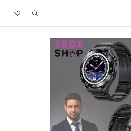
Brza
dostava na teritoriji Srbije