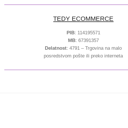
TEDY ECOMMERCE
PIB
: 114195571
MB
: 67391357
Delatnost
: 4791 – Trgovina na malo
posredstvom pošte ili preko interneta