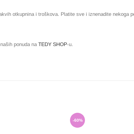
vih otkupnina i troškova. Platite sve i iznenadite nekoga 
š naših ponuda na
TEDY SHOP
-u.
-60%