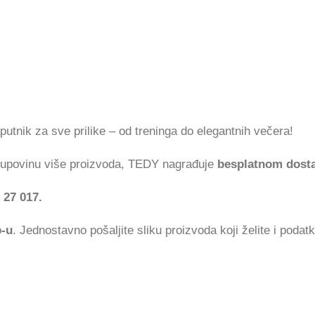
aputnik za sve prilike – od treninga do elegantnih večera!
 kupovinu više proizvoda, TEDY nagrađuje
besplatnom dost
 27 017.
p-u
. Jednostavno pošaljite sliku proizvoda koji želite i podat