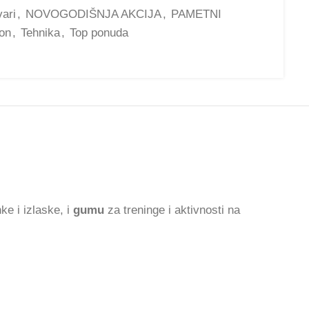
vari
,
NOVOGODIŠNJA AKCIJA
,
PAMETNI
on
,
Tehnika
,
Top ponuda
e i izlaske, i
gumu
za treninge i aktivnosti na