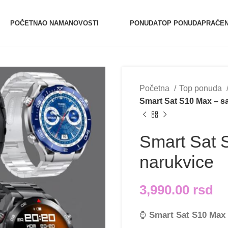
0654527017
0654527017 (Vibe
POČETNA
O NAMA
NOVOSTI
PONUDA
TOP PONUDA
PRAĆEN
Početna
Top ponuda
Smart Sat S10 Max – s
Smart Sat 
narukvice
3,990.00
rsd
⌚
Smart Sat S10 Max