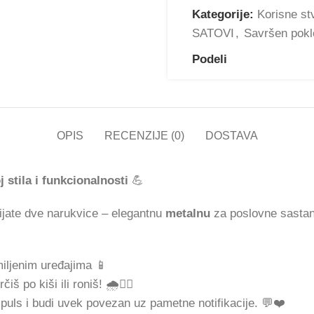
Kategorije:
Korisne st
SATOVI
,
Savršen pokl
Podeli
OPIS
RECENZIJE (0)
DOSTAVA
stila i funkcionalnosti
💪
ijate dve narukvice – elegantnu
metalnu
za poslovne sastank
iljenim uređajima 📱
š po kiši ili roniš! 🌧️🏊‍♂️
puls i budi uvek povezan uz pametne notifikacije. 💬❤️