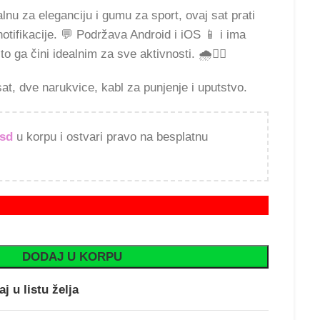
nu za eleganciju i gumu za sport, ovaj sat prati
notifikacije. 💬 Podržava Android i iOS 📱 i ima
što ga čini idealnim za sve aktivnosti. 🌧️🏋️‍♂️
at, dve narukvice, kabl za punjenje i uputstvo.
rsd
u korpu i ostvari pravo na besplatnu
DODAJ U KORPU
j u listu želja