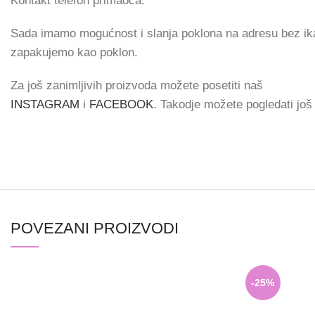
Kontakt telefon primaoca.
Sada imamo mogućnost i slanja poklona na adresu bez ikak
zapakujemo kao poklon.
Za još zanimljivih proizvoda možete posetiti naš
INSTAGRAM
i
FACEBOOK
. Takodje možete pogledati jo
POVEZANI PROIZVODI
-25%