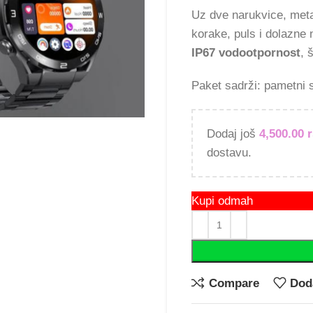
Uz dve narukvice, metal
korake, puls i dolazne 
IP67 vodootpornost
, 
Paket sadrži: pametni s
Dodaj još
4,500.00
dostavu.
Kupi odmah
Compare
Doda