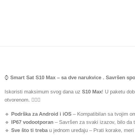
⌚
Smart Sat S10 Max – sa dve narukvice . Savršen spoj 
Iskoristi maksimum svog dana uz
S10 Max
! U paketu dob
otvorenom. 🏋️‍♂️🎉
🔹
Podrška za Android i iOS
– Kompatibilan sa tvojim om
🔹
IP67 vodootporan
– Savršen za svaki izazov, bilo da trči
🔹
Sve što ti treba
u jednom uređaju – Prati korake, meri 