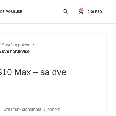
r)
5,000+
zadovoljnih kupaca
0
JE POŠILJKE
0.00
RSD
Savršen poklon
a dve narukvice
S10 Max – sa dve
– Stil i funkcionalnost u jednom!