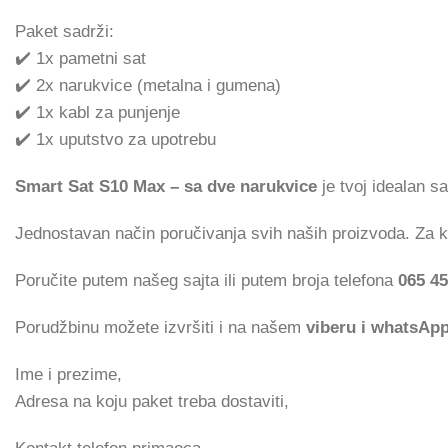
Paket sadrži:
✔️ 1x pametni sat
✔️ 2x narukvice (metalna i gumena)
✔️ 1x kabl za punjenje
✔️ 1x uputstvo za upotrebu
Smart Sat S10 Max – sa dve narukvice
je tvoj idealan s
Jednostavan način poručivanja svih naših proizvoda. Za
Poručite putem našeg sajta ili putem broja telefona
065 45
Porudžbinu možete izvršiti i na našem
viberu i whatsAp
Ime i prezime,
Adresa na koju paket treba dostaviti,