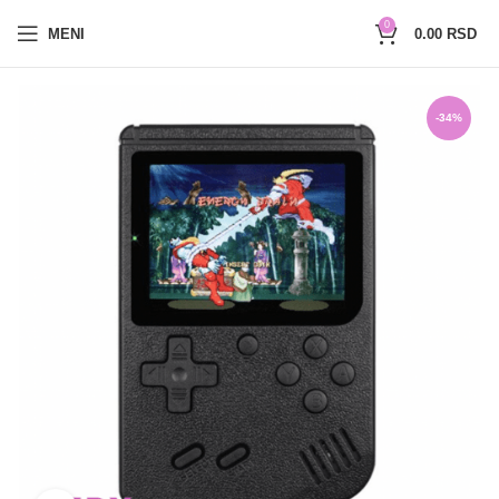
0654527017
0
MENI
0.00
RSD
-34%