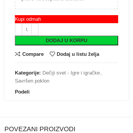
Kupi odmah
DODAJ U KORPU
Compare
Dodaj u listu želja
Kategorije:
Dečiji svet - Igre i igračke
,
Savršen poklon
Podeli
POVEZANI PROIZVODI