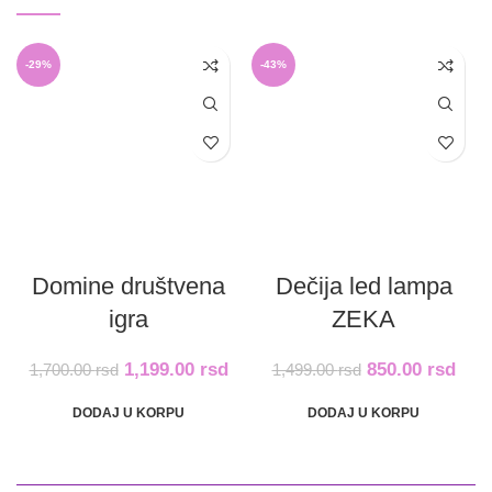
-29%
-43%
Domine društvena
Dečija led lampa
igra
ZEKA
1,199.00
rsd
850.00
rsd
1,700.00
rsd
1,499.00
rsd
DODAJ U KORPU
DODAJ U KORPU