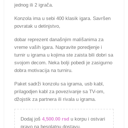
jednog ili 2 igrača.
Konzola ima u sebi 400 klasik igara. Savršen
povratak u detinjstvo,
dobar reprezent današnjim mališanima za
vreme vaših igara. Napravite poredjenje i
turnir u igrama u kojima ste zaista bili dobri sa
svojom decom. Neka bolji pobedi je zasigurno
dobra motivacija na turniru.
Paket sadrži konzolu sa igrama, usb kabl,
prilagodjen kabl za povezivanje sa TV-om,
džojstik za partnera ili rivala u igrama.
Dodaj još
4,500.00
rsd
u korpu i ostvari
pravo na besplatnu dostavu.