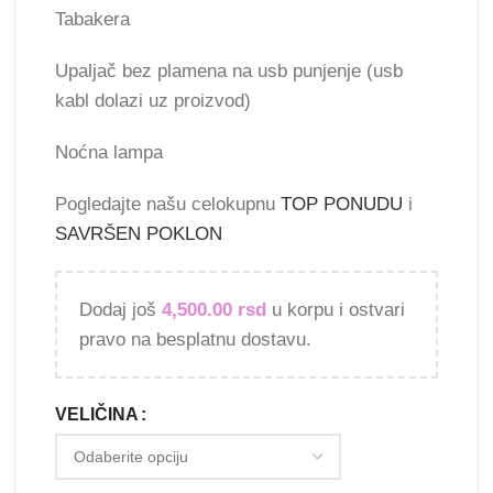
Tabakera
Upaljač bez plamena na usb punjenje (usb
kabl dolazi uz proizvod)
Noćna lampa
Pogledajte našu celokupnu
TOP PONUDU
i
SAVRŠEN POKLON
Dodaj još
4,500.00
rsd
u korpu i ostvari
pravo na besplatnu dostavu.
VELIČINA