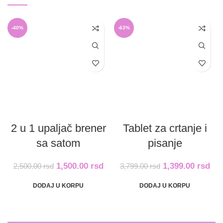
-40%
-63%
2 u 1 upaljač brener
Tablet za crtanje i
sa satom
pisanje
1,500.00
rsd
1,399.00
rsd
2,500.00
rsd
3,799.00
rsd
DODAJ U KORPU
DODAJ U KORPU