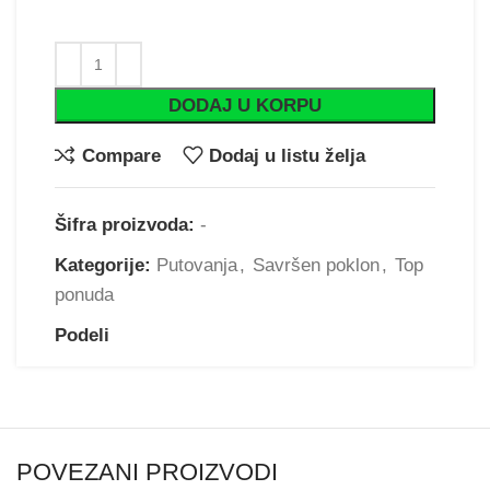
DODAJ U KORPU
Compare
Dodaj u listu želja
Šifra proizvoda:
-
Kategorije:
Putovanja
,
Savršen poklon
,
Top
ponuda
Podeli
POVEZANI PROIZVODI