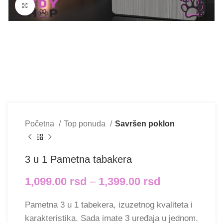
Klikni i uvećaj
Početna
Top ponuda
Savršen poklon
3 u 1 Pametna tabakera
1,099.00
rsd
–
1,399.00
rsd
Pametna 3 u 1 tabekera, izuzetnog kvaliteta i
karakteristika. Sada imate 3 uređaja u jednom.