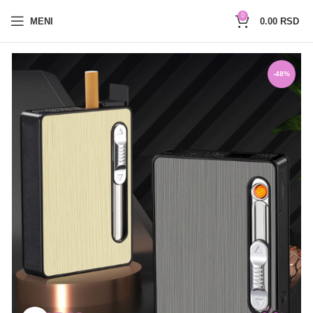
0654527017
0
MENI
0.00
RSD
-48%