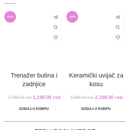
-64%
-44%
Trenažer butina i
Keramički uvijač za
zadnjice
kosu
1,199.00
rsd
2,199.00
rsd
3,299.00
rsd
3,899.00
rsd
DODAJ U KORPU
DODAJ U KORPU