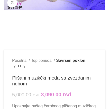
Klikni i uvećaj
Početna
Top ponuda
Savršen poklon
Plišani muzikčki meda sa zvezdanim
nebom
3,090.00
rsd
5,000.00
rsd
Upoznajte našeg čarobnog plišanog muzičkog