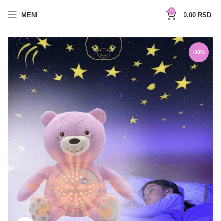
0654527017
0
MENI
0.00
RSD
-38%