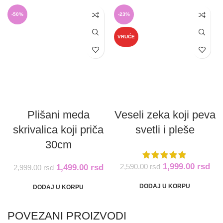
-50%
-23%
VRUĆE
Plišani meda
Veseli zeka koji peva
skrivalica koji priča
svetli i pleše
30cm
1,999.00
rsd
2,590.00
rsd
1,499.00
rsd
2,999.00
rsd
DODAJ U KORPU
DODAJ U KORPU
POVEZANI PROIZVODI