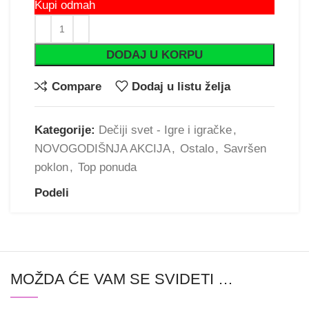
Kupi odmah
DODAJ U KORPU
Compare
Dodaj u listu želja
Kategorije:
Dečiji svet - Igre i igračke
,
NOVOGODIŠNJA AKCIJA
,
Ostalo
,
Savršen
poklon
,
Top ponuda
Podeli
MOŽDA ĆE VAM SE SVIDETI …