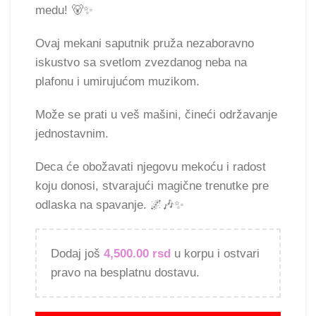
medu! 🐻✨
Ovaj mekani saputnik pruža nezaboravno
iskustvo sa svetlom zvezdanog neba na
plafonu i umirujućom muzikom.
Može se prati u veš mašini, čineći održavanje
jednostavnim.
Deca će obožavati njegovu mekoću i radost
koju donosi, stvarajući magične trenutke pre
odlaska na spavanje. 🌌🎶✨
Dodaj još
4,500.00
rsd
u korpu i ostvari
pravo na besplatnu dostavu.