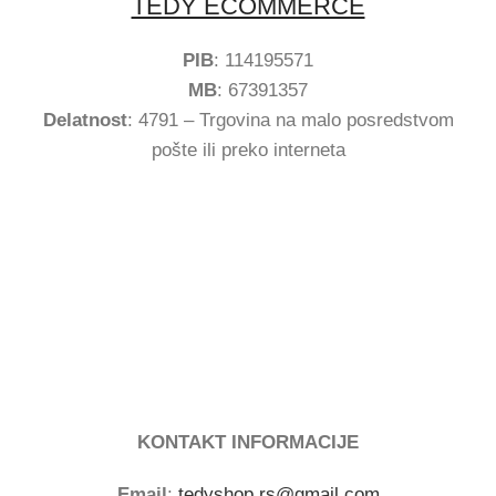
TEDY ECOMMERCE
PIB
: 114195571
MB
: 67391357
Delatnost
: 4791 – Trgovina na malo posredstvom
pošte ili preko interneta
KONTAKT INFORMACIJE
Email
:
tedyshop.rs@gmail.com