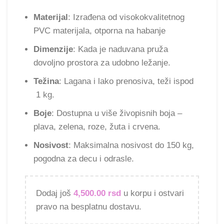
Materijal
: Izrađena od visokokvalitetnog
PVC materijala, otporna na habanje
Dimenzije
: Kada je naduvana pruža
dovoljno prostora za udobno ležanje.
Težina
: Lagana i lako prenosiva, teži ispod
1 kg.
Boje
: Dostupna u više živopisnih boja –
plava, zelena, roze, žuta i crvena.
Nosivost
: Maksimalna nosivost do 150 kg,
pogodna za decu i odrasle.
Dodaj još
4,500.00
rsd
u korpu i ostvari
pravo na besplatnu dostavu.