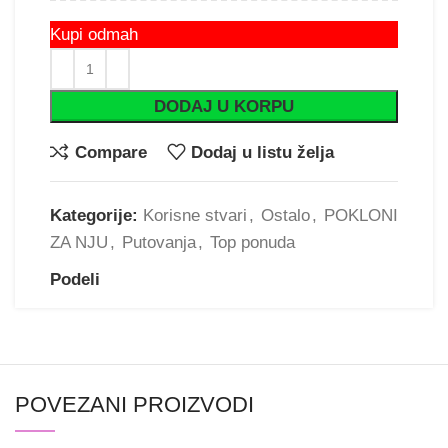
Kupi odmah
DODAJ U KORPU
Compare
Dodaj u listu želja
Kategorije:
Korisne stvari
,
Ostalo
,
POKLONI
ZA NJU
,
Putovanja
,
Top ponuda
Podeli
POVEZANI PROIZVODI