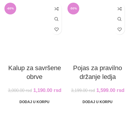
-60%
-50%
Kalup za savršene
Pojas za pravilno
obrve
držanje ledja
1,190.00
rsd
1,599.00
rsd
3,000.00
rsd
3,199.00
rsd
DODAJ U KORPU
DODAJ U KORPU