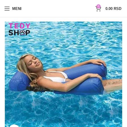
0654527017
0
MENI
0.00
RSD