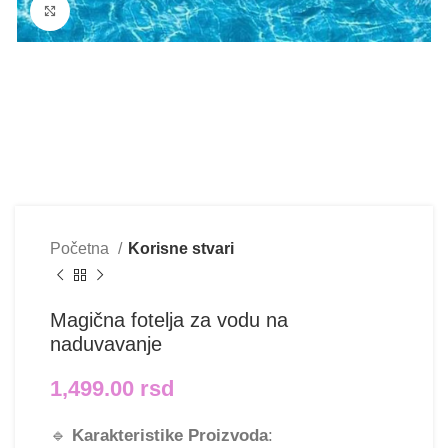
Klikni i uvećaj
Početna
Korisne stvari
Magična fotelja za vodu na
naduvavanje
1,499.00
rsd
🔹
Karakteristike Proizvoda
: