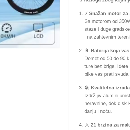
⚡
Snažan motor za 
Sa motorom od 350W
staze i duge gradske
i na zahtevnim teren
🔋
Baterija koja vas
Domet od 50 do 90 k
ture bez brige. Idete
bike vas prati svuda.
🛠️
Kvalitetna izrad
Izdržljiv aluminijums
neravnine, dok disk 
danju i noću.
🚴
21 brzina za mak