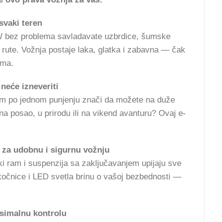
svaki teren
 bez problema savladavate uzbrdice, šumske
 rute. Vožnja postaje laka, glatka i zabavna — čak
ima.
 neće izneveriti
m po jednom punjenju znači da možete na duže
 na posao, u prirodu ili na vikend avanturu? Ovaj e-
a za udobnu i sigurnu vožnju
ki ram i suspenzija sa zaključavanjem upijaju sve
kočnice i LED svetla brinu o vašoj bezbednosti —
simalnu kontrolu