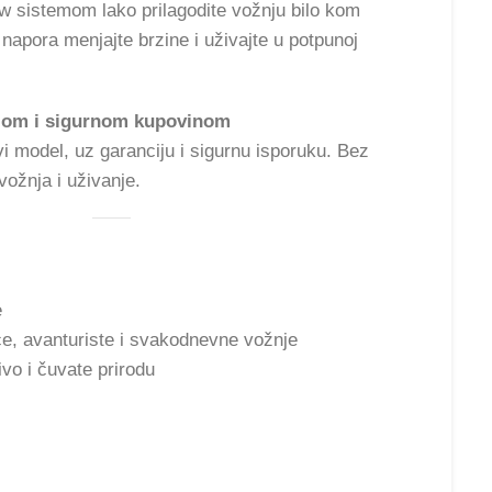
 sistemom lako prilagodite vožnju bilo kom
 napora menjajte brzine i uživajte u potpunoj
ijom i sigurnom kupovinom
i model, uz garanciju i sigurnu isporuku. Bez
vožnja i uživanje.
e
ce, avanturiste i svakodnevne vožnje
ivo i čuvate prirodu