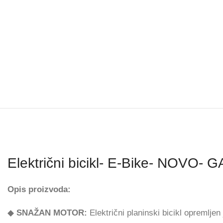
Električni bicikl- E-Bike- NOVO-
Opis proizvoda:
◆
SNAŽAN MOTOR:
Električni planinski bicikl opremlje