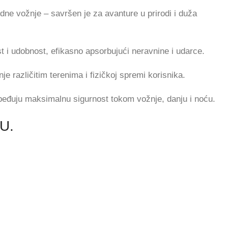
ne vožnje – savršen je za avanture u prirodi i duža
t i udobnost, efikasno apsorbujući neravnine i udarce.
različitim terenima i fizičkoj spremi korisnika.
zbeđuju maksimalnu sigurnost tokom vožnje, danju i noću.
U.