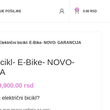
r)
5,000+
zadovoljnih kupaca
0
JE POŠILJKE
0.00
RSD
Električni bicikl- E-Bike- NOVO- GARANCIJA
bicikl- E-Bike- NOVO-
JA
9,900.00
rsd
 električni bicikl?
je ovo prava vožnja za vas: