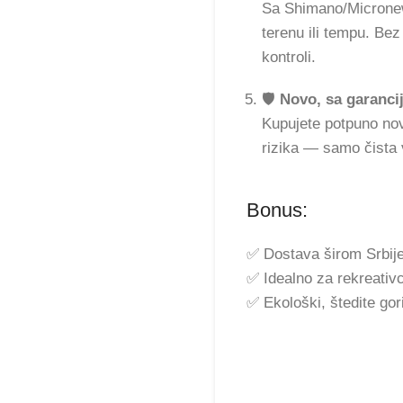
Sa Shimano/Micronew
terenu ili tempu. Bez
kontroli.
🛡️
Novo, sa garanc
Kupujete potpuno nov
rizika — samo čista 
Bonus:
✅ Dostava širom Srbij
✅ Idealno za rekreativ
✅ Ekološki, štedite gor