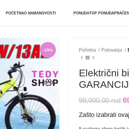
0654527017
0654527017 (Vibe
POČETNA
O NAMA
NOVOSTI
PONUDA
TOP PONUDA
PRAĆEN
Početna
Putovanja
-29%
Električni 
GARANCI
6
99,000.00
rsd
Zašto izabrati ovaj
5 razloga zbog kojih 