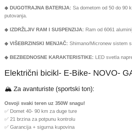
◆
DUGOTRAJNA BATERIJA:
Sa dometom od 50 do 90 km
putovanja.
◆
IZDRŽLJIV RAM I SUSPENZIJA:
Ram od 6061 aluminij
◆
VIŠEBRZINSKI MENJAČ:
Shimano/Micronew sistem sa 
◆
BEZBEDNOSNE KARAKTERISTIKE:
LED svetla napre
Električni bicikl- E-Bike- NOV
🏔️ Za avanturiste (sportski ton):
Osvoji svaki teren uz 350W snagu!
✅ Domet 40- 90 km za duge ture
✅ 21 brzina za potpunu kontrolu
✅ Garancija + sigurna kupovina