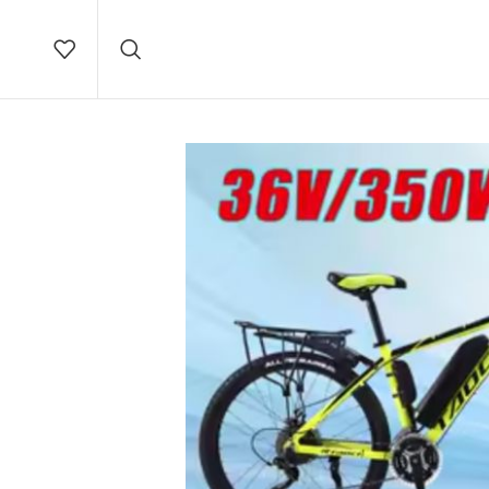
Brza
dostava na teritoriji Srbije