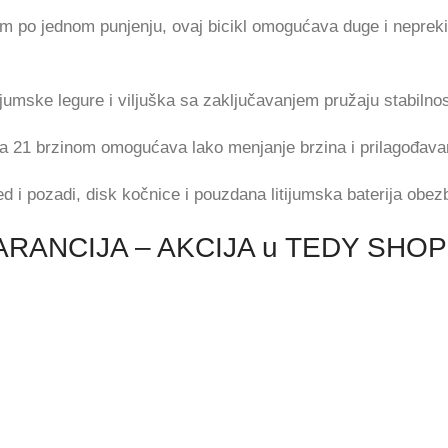
 po jednom punjenju, ovaj bicikl omogućava duge i neprekid
umske legure i viljuška sa zaključavanjem pružaju stabilnos
21 brzinom omogućava lako menjanje brzina i prilagođavanje 
d i pozadi, disk kočnice i pouzdana litijumska baterija obe
O- GARANCIJA – AKCIJA u TEDY SHOP