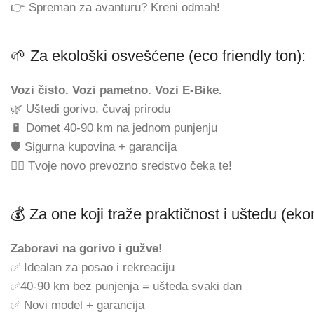
👉 Spreman za avanturu? Kreni odmah!
🌱 Za ekološki osvešćene (eco friendly ton):
Vozi čisto. Vozi pametno. Vozi E-Bike.
🌿 Uštedi gorivo, čuvaj prirodu
🔋 Domet 40-90 km na jednom punjenju
🛡️ Sigurna kupovina + garancija
🚴‍♂️ Tvoje novo prevozno sredstvo čeka te!
💰 Za one koji traže praktičnost i uštedu (ek
Zaboravi na gorivo i gužve!
✅ Idealan za posao i rekreaciju
✅40-90 km bez punjenja = ušteda svaki dan
✅ Novi model + garancija