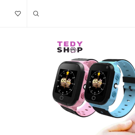
Brza
dostava na teritoriji Srbije