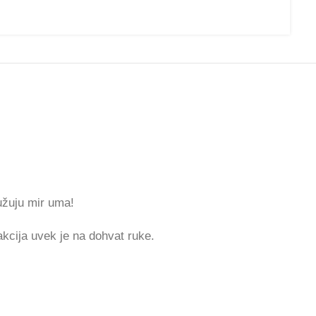
užuju mir uma!
kcija uvek je na dohvat ruke.