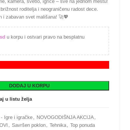
e, kamera, svetlo, igrice – sve na jednom mestu!
zbrižnost roditelja i neograničenu radost dece.
an i zabavan svet mališana! 🚀💖
rsd
u korpu i ostvari pravo na besplatnu
DODAJ U KORPU
j u listu želja
 - Igre i igračke
,
NOVOGODIŠNJA AKCIJA
,
OVI
,
Savršen poklon
,
Tehnika
,
Top ponuda