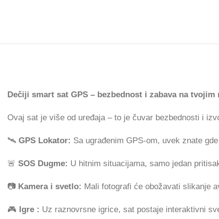
Dečiji smart sat GPS – bezbednost i zabava na tvojim
Ovaj sat je više od uređaja – to je čuvar bezbednosti i izv
🛰️
GPS Lokator:
Sa ugrađenim GPS-om, uvek znate gde je
🚨
SOS Dugme:
U hitnim situacijama, samo jedan pritisa
📷
Kamera i svetlo:
Mali fotografi će obožavati slikanje a
🎮
Igre :
Uz raznovrsne igrice, sat postaje interaktivni sv