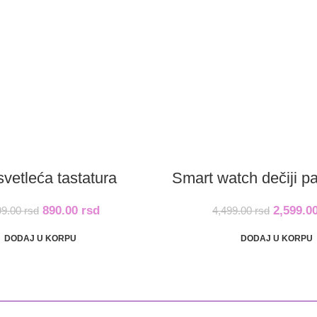
svetleća tastatura
Smart watch dečiji p
890.00
rsd
2,599.0
99.00
rsd
4,499.00
rsd
DODAJ U KORPU
DODAJ U KORPU