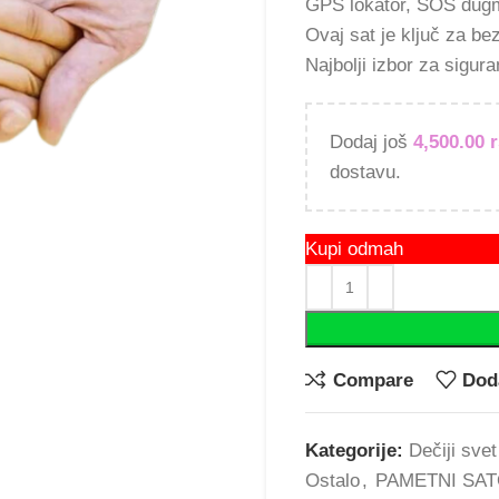
GPS lokator, SOS dugm
Ovaj sat je ključ za be
Najbolji izbor za sigur
Dodaj još
4,500.00
dostavu.
Kupi odmah
Compare
Doda
Kategorije:
Dečiji svet
Ostalo
,
PAMETNI SAT