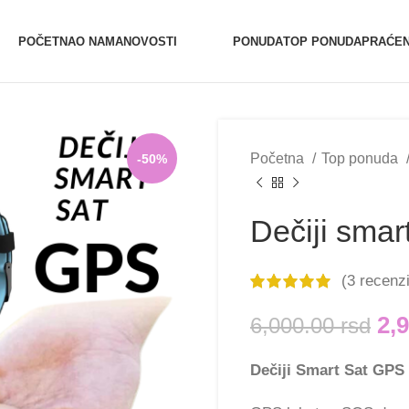
0654527017
0654527017 (Vibe
POČETNA
O NAMA
NOVOSTI
PONUDA
TOP PONUDA
PRAĆEN
Početna
Top ponuda
-50%
Dečiji smar
(
3
recenzi
2,
6,000.00
rsd
Dečiji Smart Sat GPS