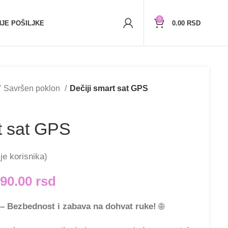
r)
5,000+
zadovoljnih kupaca
0
JE POŠILJKE
0.00
RSD
Savršen poklon
Dečiji smart sat GPS
t sat GPS
je korisnika)
990.00
rsd
 – Bezbednost i zabava na dohvat ruke!
🌐