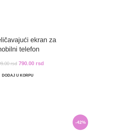
ličavajući ekran za
obilni telefon
790.00
rsd
99.00
rsd
DODAJ U KORPU
-42%