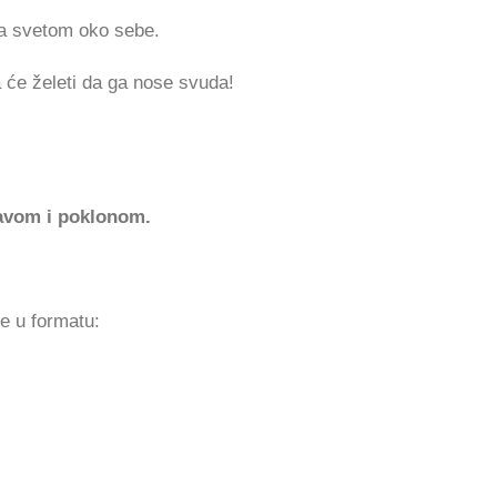
sa svetom oko sebe.
a će želeti da ga nose svuda!
avom i poklonom.
ke u formatu: