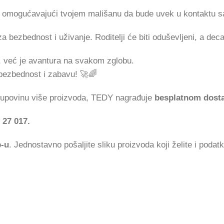
, omogućavajući tvojem mališanu da bude uvek u kontaktu 
 bezbednost i uživanje. Roditelji će biti oduševljeni, a dec
, već je avantura na svakom zglobu.
 bezbednost i zabavu! 🚀🌈
 kupovinu više proizvoda, TEDY nagrađuje
besplatnom dost
 27 017.
p-u
. Jednostavno pošaljite sliku proizvoda koji želite i podat