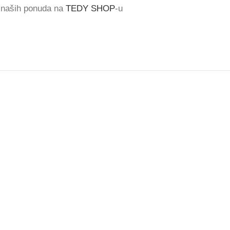
š naših ponuda na
TEDY SHOP
-u