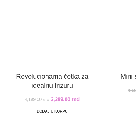
Revolucionarna četka za
Mini 
idealnu frizuru
1,6
2,399.00
rsd
4,199.00
rsd
DODAJ U KORPU