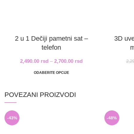
2 u 1 Dečiji pametni sat –
3D uve
telefon
m
2,490.00
rsd
–
2,700.00
rsd
2,2
ODABERITE OPCIJE
POVEZANI PROIZVODI
-43%
-48%