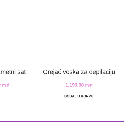
ametni sat
Grejač voska za depilaciju
0
rsd
1,199.00
rsd
DODAJ U KORPU