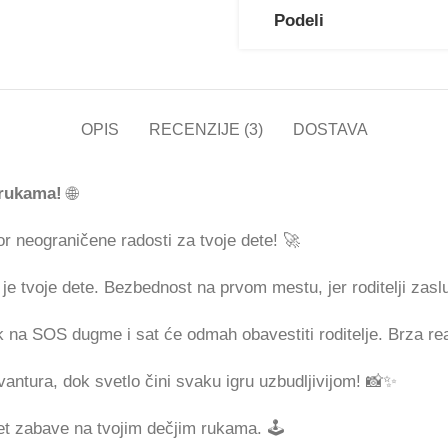
Podeli
OPIS
RECENZIJE (3)
DOSTAVA
 rukama!
🌐
or neograničene radosti za tvoje dete! 🚀
 tvoje dete. Bezbednost na prvom mestu, jer roditelji zasl
k na SOS dugme i sat će odmah obavestiti roditelje. Brza rea
vantura, dok svetlo čini svaku igru uzbudljivijom! 📸✨
et zabave na tvojim dečjim rukama. 🕹️