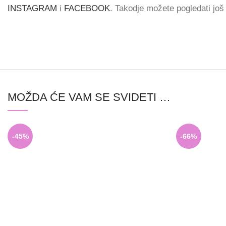
INSTAGRAM
i
FACEBOOK
. Takodje možete pogledati jo
MOŽDA ĆE VAM SE SVIDETI …
-45%
-66%