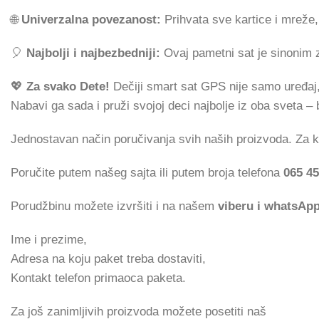
🌐
Univerzalna povezanost:
Prihvata sve kartice i mreže
🎈
Najbolji i najbezbedniji:
Ovaj pametni sat je sinonim za
💖
Za svako Dete!
Dečiji smart sat GPS nije samo uređaj
Nabavi ga sada i pruži svojoj deci najbolje iz oba sveta –
Jednostavan način poručivanja svih naših proizvoda. Za
Poručite putem našeg sajta ili putem broja telefona
065 45
Porudžbinu možete izvršiti i na našem
viberu i whatsAp
Ime i prezime,
Adresa na koju paket treba dostaviti,
Kontakt telefon primaoca paketa.
Za još zanimljivih proizvoda možete posetiti naš