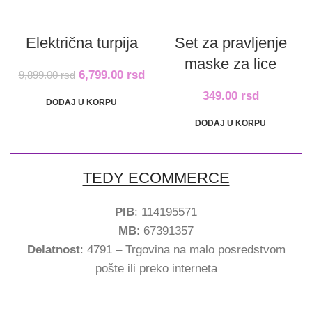
Električna turpija
Set za pravljenje
maske za lice
6,799.00
rsd
9,899.00
rsd
349.00
rsd
DODAJ U KORPU
DODAJ U KORPU
TEDY ECOMMERCE
PIB
: 114195571
MB
: 67391357
Delatnost
: 4791 – Trgovina na malo posredstvom
pošte ili preko interneta