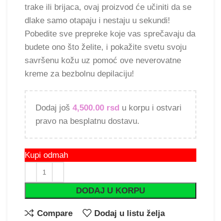
trake ili brijaca, ovaj proizvod će učiniti da se
dlake samo otapaju i nestaju u sekundi!
Pobedite sve prepreke koje vas sprečavaju da
budete ono što želite, i pokažite svetu svoju
savršenu kožu uz pomoć ove neverovatne
kreme za bezbolnu depilaciju!
Dodaj još
4,500.00
rsd
u korpu i ostvari
pravo na besplatnu dostavu.
Kupi odmah
DODAJ U KORPU
Compare
Dodaj u listu želja