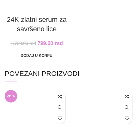
24K zlatni serum za
savršeno lice
799.00
rsd
1,700.00
rsd
DODAJ U KORPU
POVEZANI PROIZVODI
-31%