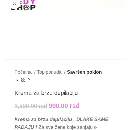
Klikni i uvećaj
Početna
Top ponuda
Savršen poklon
Krema za brzu depilaciju
990.00
rsd
1,590.00
rsd
Krema za brzu depilaciju , DLAKE SAME
PADAJU !
Za sve žene koje sanjaju o