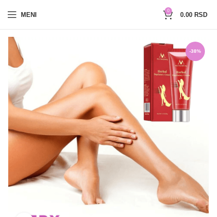
0654527017
0
MENI
0.00
RSD
-38%