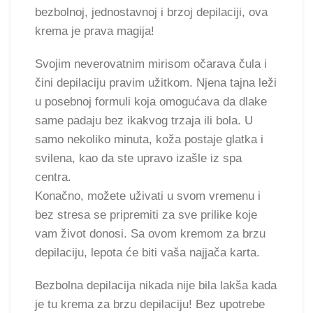
bezbolnoj, jednostavnoj i brzoj depilaciji, ova
krema je prava magija!
Svojim neverovatnim mirisom očarava čula i
čini depilaciju pravim užitkom. Njena tajna leži
u posebnoj formuli koja omogućava da dlake
same padaju bez ikakvog trzaja ili bola. U
samo nekoliko minuta, koža postaje glatka i
svilena, kao da ste upravo izašle iz spa
centra.
Konačno, možete uživati u svom vremenu i
bez stresa se pripremiti za sve prilike koje
vam život donosi. Sa ovom kremom za brzu
depilaciju, lepota će biti vaša najjača karta.
Bezbolna depilacija nikada nije bila lakša kada
je tu krema za brzu depilaciju! Bez upotrebe