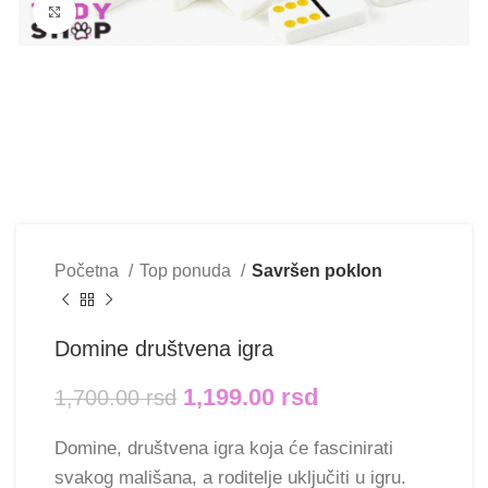
Klikni i uvećaj
Početna
Top ponuda
Savršen poklon
Domine društvena igra
1,199.00
rsd
1,700.00
rsd
Domine, društvena igra koja će fascinirati
svakog mališana, a roditelje uključiti u igru.