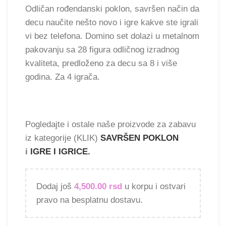
Odličan rođendanski poklon, savršen način da
decu naučite nešto novo i igre kakve ste igrali
vi bez telefona. Domino set dolazi u metalnom
pakovanju sa 28 figura odličnog izradnog
kvaliteta, predloženo za decu sa 8 i više
godina. Za 4 igrača.
Pogledajte i ostale naše proizvode za zabavu
iz kategorije (KLIK)
SAVRŠEN POKLON
i
IGRE I IGRICE.
Dodaj još
4,500.00
rsd
u korpu i ostvari
pravo na besplatnu dostavu.