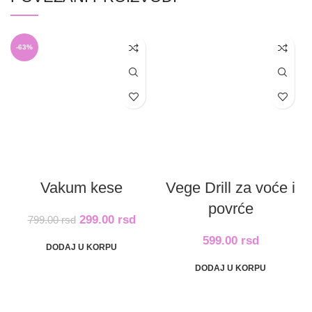
-63%
Vakum kese
Vege Drill za voće i
povrće
299.00
rsd
799.00
rsd
599.00
rsd
DODAJ U KORPU
DODAJ U KORPU