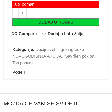
Kupi odmah
DODAJ U KORPU
Compare
Dodaj u listu želja
Kategorije:
Dečiji svet - Igre i igračke
,
NOVOGODIŠNJA AKCIJA
,
Savršen poklon
,
Top ponuda
Podeli
MOŽDA ĆE VAM SE SVIDETI …