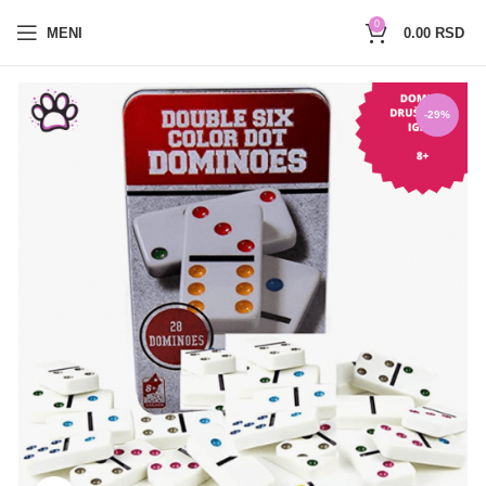
0654527017
0
MENI
0.00
RSD
-29%