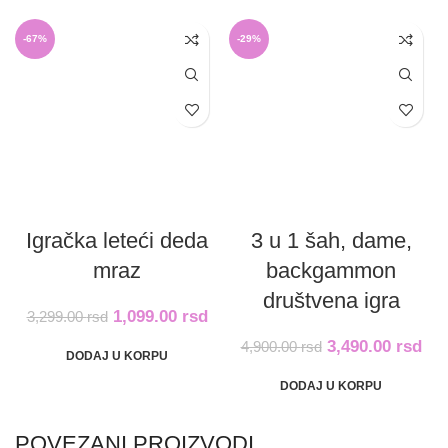
-67%
-29%
Igračka leteći deda
3 u 1 šah, dame,
mraz
backgammon
društvena igra
1,099.00
rsd
3,299.00
rsd
3,490.00
rsd
4,900.00
rsd
DODAJ U KORPU
DODAJ U KORPU
POVEZANI PROIZVODI